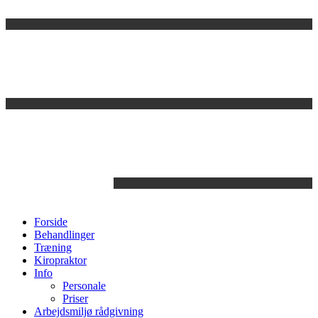
Videre
til
indhold
Forside
Behandlinger
Træning
Kiropraktor
Info
Personale
Priser
Arbejdsmiljø rådgivning